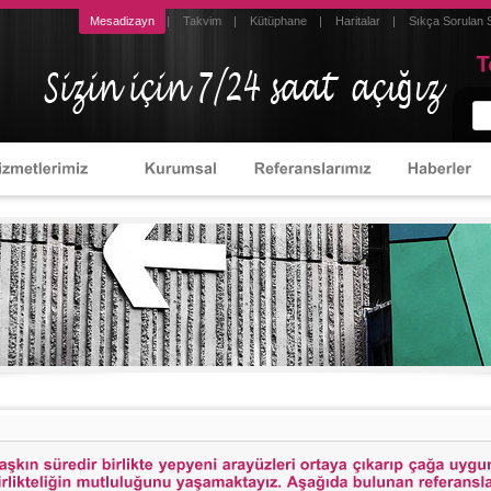
Mesadizayn
Takvim
Kütüphane
Haritalar
Sıkça Sorulan 